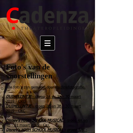
Foto's van de
voorstellingen
Alle foto's zijn gemaakt door
Redlinefotografie.
DUIMELIJNTJE
- groep 2A en 3A - 30 maart
2019 - CKC
DUIMELIJNTJE
- groep 2B en 3B - 30 maart
2019 - CKC
Disney's HIGH SCHOOL MUSICAL
- groep 4A en
4B - 31 maart 2019 - CKC
Disney's HIGH SCHOOL MUSICAL - groep 5/6
-